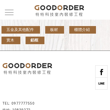
五金及其他配件
板材
櫃體介紹
實木
鋁框
TEL: 0977777550