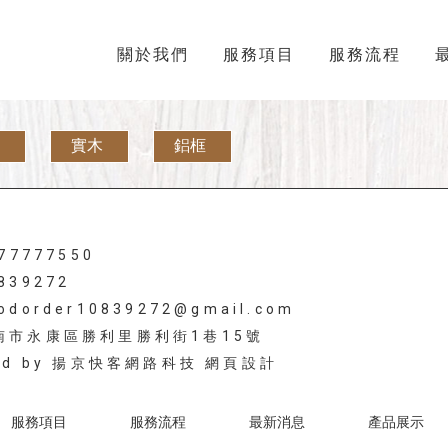
關於我們
服務項目
服務流程
實木
鋁框
977777550
839272
odorder10839272@gmail.com
台南市永康區勝利里勝利街1巷15號
ed by
揚京快客網路科技 網頁設計
服務項目
服務流程
最新消息
產品展示