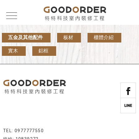
五金及其他配件
板材
櫃體介紹
實木
鋁框
TEL: 0977777550