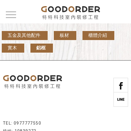
五金及其他配件
板材
櫃體介紹
實木
鋁框
TEL: 0977777550