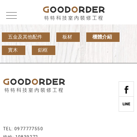
五金及其他配件
板材
櫃體介紹
實木
鋁框
TEL: 0977777550