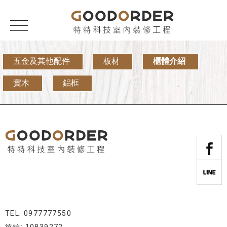
五金及其他配件
板材
櫃體介紹
實木
鋁框
TEL: 0977777550