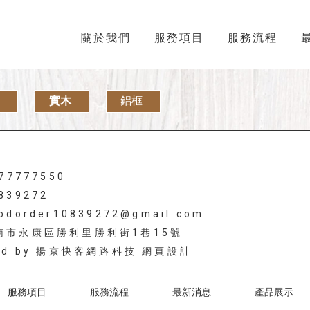
關於我們
服務項目
服務流程
實木
鋁框
977777550
839272
odorder10839272@gmail.com
台南市永康區勝利里勝利街1巷15號
ed by
揚京快客網路科技 網頁設計
服務項目
服務流程
最新消息
產品展示